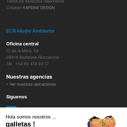
Todos los derechos reservados
Création
KAFEINE DESIGN
ECR Medio Ambiente
Oficina central
C/ de la Mora, 54
08918 Badalona (Barcelona)
Tél. +34 93 419 93 17
Nuestras agencias
Ver nuestras ubicaciones
Siguenos
Hola somos nosotros ...
galletas !