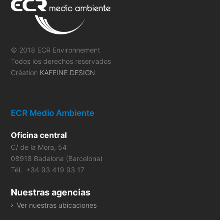
© 2018 ECR Environnement
Todos los derechos reservados
Création
KAFEINE DESIGN
ECR Medio Ambiente
Oficina central
C/ de la Mora, 54
08918 Badalona (Barcelona)
Tél. +34 93 419 93 17
Nuestras agencias
Ver nuestras ubicaciones