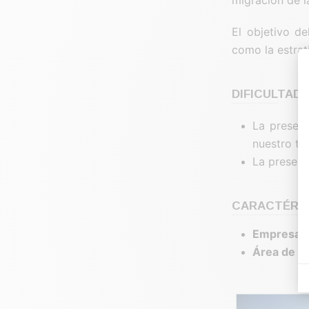
El objetivo de
como la estrati
DIFICULTAD
La presen
nuestro tr
La presenc
CARACTÉRIS
Empresa c
Área de ac