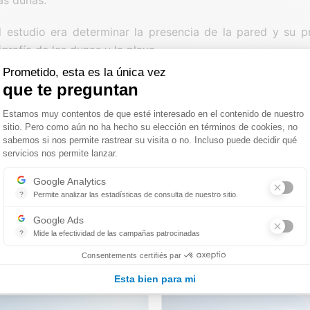
l estudio era determinar la presencia de la pared y su p
grafía de las dunas y la playa.
Prometido, esta es la única vez
que te preguntan
ES ENCONTRADAS:
Plataforma de Gestión de Consentimie
Estamos muy contentos de que esté interesado en el contenido de nuestro
cia de grandes mareas, para evitar este problema tuvim
sitio. Pero como aún no ha hecho su elección en términos de cookies, no
sabemos si nos permite rastrear su visita o no. Incluso puede decidir qué
abajo para poder realizar el estudio durante la marea baja
servicios nos permite lanzar.
ia de público durante la toma de datos.
Axeptio consent
Google Analytics
?
Permite analizar las estadísticas de consulta de nuestro sitio.
TICAS:
Indispensable pour piloter notre site internet, il permet de mesurer d
Google Ads
ontratista:
Ile d’Oléron Communauté de Communes
?
Mide la efectividad de las campañas patrocinadas
Google Ads est la régie publicitaire du moteur de recherche Google.
tividad:
geofísica
Consentements certifiés par
Esta bien para mi