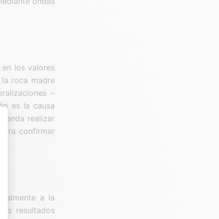
mediante ondas
 en los valores
e la roca madre
eralizaciones –
ión es la causa
mienda realizar
 para confirmar
nto: Personaliza tus Opciones
ipalmente a la
los resultados
es indicateurs comme l’affluence, les produits les plus consultés, ou encore la