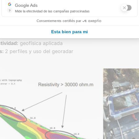
resentan la calidad suficiente como para permitir interpret
Google Ads
ción de cavidades o estructuras enterradas.
?
Mide la efectividad de las campañas patrocinadas
Google Ads est la régie publicitaire du moteur de recherche Google.
Consentements certifiés par
TICAS:
Esta bien para mi
tividad:
geofísica aplicada
s
:
2 perfiles y uso del georadar