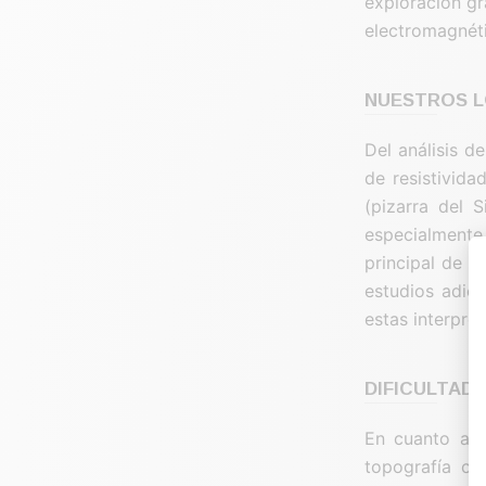
exploración gr
electromagnéti
NUESTROS 
Del análisis d
de resistivida
(pizarra del S
especialmente 
principal de l
estudios adici
estas interpre
DIFICULTAD
En cuanto a l
topografía co