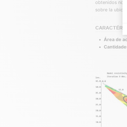
obtenidos no p
sobre la ubica
CARACTÉRIS
Área de ac
Cantidade