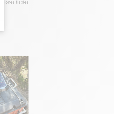
aciones fiables
 Il permet de réaliser des campagnes de pub via un système d’annonces et d’a