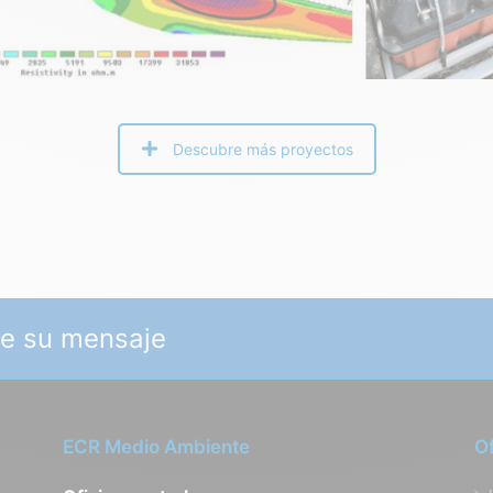
Descubre más proyectos
je su mensaje
ECR Medio Ambiente
O