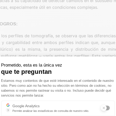
acias a su capacidad de detectar cambios en el subsuelo 
cas, especialmente útil en condiciones complejas.
LOGROS:
e los perfiles de tomografía, se observa que las diferencias
d y cargabilidad entre ambos perfiles indican que, aunqu
ilúrico) es la misma, la presencia y distribución de min
sulfuros metálicos – varía entre los perfiles. Esta variac
as diferencias observadas en los datos geofísicos. Se reco
Prometido, esta es la única vez
onales, como muestreo directo y análisis de laboratorio,
que te preguntan
taciones.
Plataforma de Gestión de Consentimie
Estamos muy contentos de que esté interesado en el contenido de nuestro
sitio. Pero como aún no ha hecho su elección en términos de cookies, no
sabemos si nos permite rastrear su visita o no. Incluso puede decidir qué
ES ENCONTRADAS:
servicios nos permite lanzar.
Axeptio consent
as conclusiones del estudio con georradar, debido princ
Google Analytics
mplicada del área y a las discontinuidades del terreno, 
?
Permite analizar las estadísticas de consulta de nuestro sitio.
Indispensable pour piloter notre site internet, il permet de mesurer d